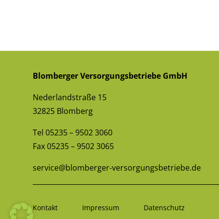
Blomberger Versorgungsbetriebe GmbH
Nederlandstraße 15
32825 Blomberg
Tel
05235 – 9502 3060
Fax 05235 – 9502 3065
service@blomberger-versorgungsbetriebe.de
Kontakt
Impressum
Datenschutz