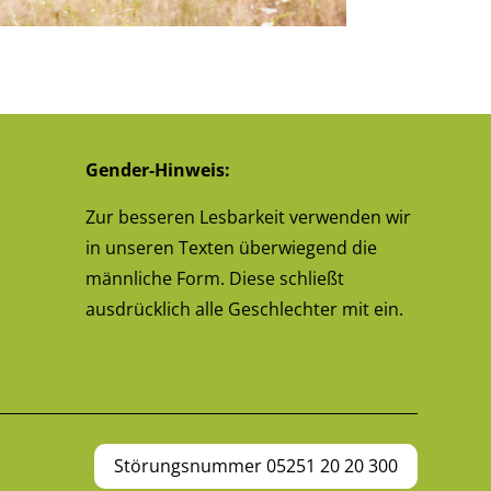
Gender-Hinweis:
Zur besseren Lesbarkeit verwenden wir
in unseren Texten überwiegend die
männliche Form. Diese schließt
ausdrücklich alle Geschlechter mit ein.
Störungsnummer 05251 20 20 300